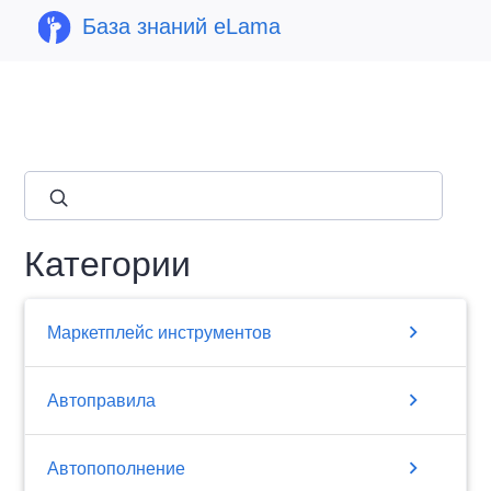
База знаний eLama
close
Категории
chevron_right
Маркетплейс инструментов
chevron_right
Автоправила
chevron_right
Автопополнение