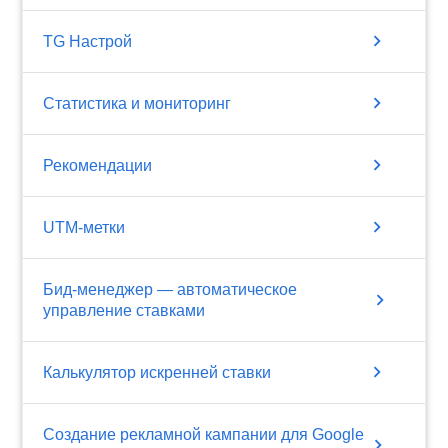
chevron_right
TG Настрой
chevron_right
Статистика и мониторинг
chevron_right
Рекомендации
chevron_right
UTM-метки
Бид-менеджер — автоматическое
chevron_right
управление ставками
chevron_right
Калькулятор искренней ставки
Создание рекламной кампании для Google
chevron_right