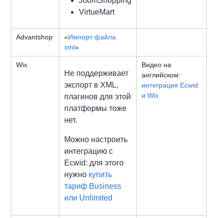
JoomShopping
VirtueMart
Advantshop
«
Импорт файла
xml
»
Wix
Видео на
Не поддерживает
английском:
экспорт в XML,
интеграция Ecwid
и Wix
плагинов для этой
платформы тоже
нет.
Можно настроить
интеграцию с
Ecwid: для этого
нужно
купить
тариф Business
или Unlimited