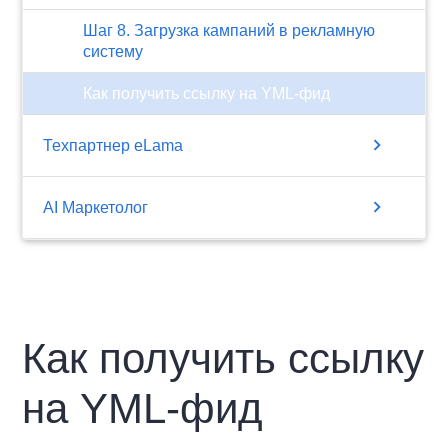
Шаг 8. Загрузка кампаний в рекламную
систему
Как получить ссылку на YML-фид
chevron_right
Техпартнер eLama
chevron_right
AI Маркетолог
Как получить ссылку
на YML-фид